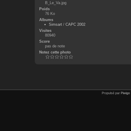
B_Le_Va.jpg
Poids
76 Ko
Albums
Simsart
/
CAPC 2002
Visites
80940
Score
pas de note
Notez cette photo
Propulsé par
Piwigo